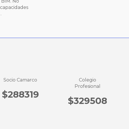
 BIM. No
 capacidades
.
Socio Camarco
Colegio
Profesional
$288319
$329508