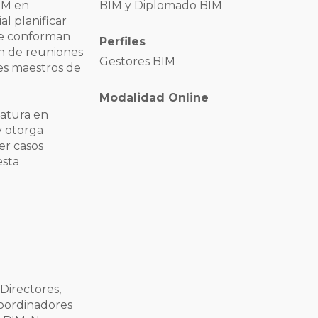
IM en
BIM y Diplomado BIM
l planificar
ue conforman
Perfiles
n de reuniones
Gestores BIM
es maestros de
Modalidad Online
matura en
y otorga
er casos
esta
Directores,
Coordinadores