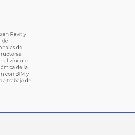
izan Revit y
a de
onales del
ructoras.
 el vínculo
nómica de la
an con BIM y
 de trabajo de