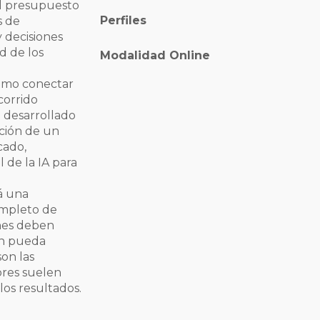
el presupuesto
Perfiles
s de
 decisiones
d de los
Modalidad Online
ómo conectar
corrido
 desarrollado
cción de un
cado,
 de la IA para
á una
ompleto de
ones deben
ón pueda
son las
ores suelen