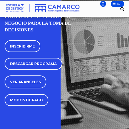
2026
CURSO
POWER BI: INTELIGENCIA DE
NEGOCIO PARA LA TOMA DE
DECISIONES
INSCRIBIRME
DESCARGAR PROGRAMA
VER ARANCELES
MODOS DE PAGO