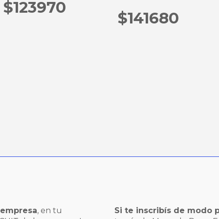
$123970
$141680
a empresa
, en tu
Si te inscribís de modo p