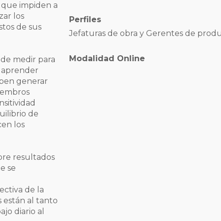
z que impiden a
zar los
Perfiles
stos de sus
Jefaturas de obra y Gerentes de prod
Modalidad Online
 de medir para
a aprender
eben generar
iembros
sitividad
uilibrio de
en los
bre resultados
ue se
e
ctiva de la
s están al tanto
jo diario al