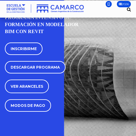
2026
CURSO
PROGRAMA INTENSIVO DE
FORMACIÓN EN MODELADOR
BIM CON REVIT
INSCRIBIRME
DESCARGAR PROGRAMA
VER ARANCELES
MODOS DE PAGO